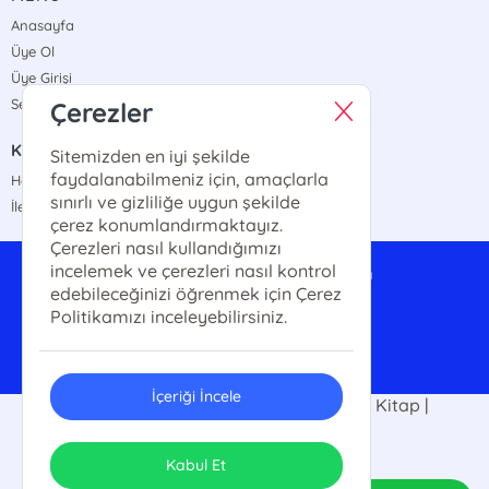
Anasayfa
Üye Ol
Üye Girişi
Sepetim
Çerezler
KURUMSAL
Sitemizden en iyi şekilde
faydalanabilmeniz için, amaçlarla
Hakkımızda
sınırlı ve gizliliğe uygun şekilde
İletişim
çerez konumlandırmaktayız.
Çerezleri nasıl kullandığımızı
incelemek ve çerezleri nasıl kontrol
anayurttoptan@gmail.com
edebileceğinizi öğrenmek için Çerez
0542 324 89 34
Politikamızı inceleyebilirsiniz.
İçeriği İncele
2025 Anayurt Kitap |Kitap Fuarı | Ucuz Kitap |
Kitap10tl. Her hakkı saklıdır.
ONSO
Tasarım & Uygulama
Kabul Et