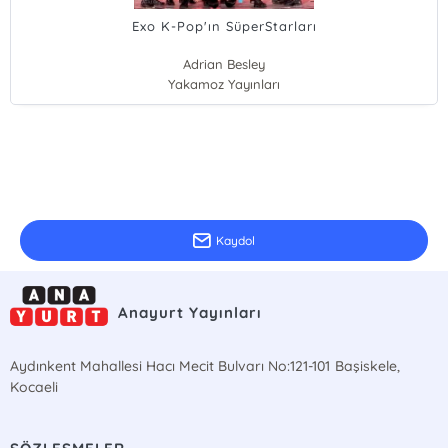
Exo K-Pop'ın SüperStarları
Adrian Besley
Yakamoz Yayınları
E-Bülten Kayıt
Güncel bilgiler için kayıt olunuz
Kaydol
Anayurt Yayınları
Aydınkent Mahallesi Hacı Mecit Bulvarı No:121-101 Başiskele,
Kocaeli