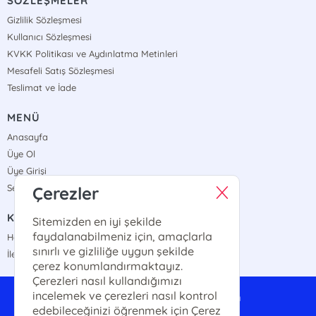
SÖZLEŞMELER
Gizlilik Sözleşmesi
Kullanıcı Sözleşmesi
KVKK Politikası ve Aydınlatma Metinleri
Mesafeli Satış Sözleşmesi
Teslimat ve İade
MENÜ
Anasayfa
Üye Ol
Üye Girişi
Sepetim
Çerezler
KURUMSAL
Sitemizden en iyi şekilde
faydalanabilmeniz için, amaçlarla
Hakkımızda
sınırlı ve gizliliğe uygun şekilde
İletişim
çerez konumlandırmaktayız.
Çerezleri nasıl kullandığımızı
incelemek ve çerezleri nasıl kontrol
anayurttoptan@gmail.com
edebileceğinizi öğrenmek için Çerez