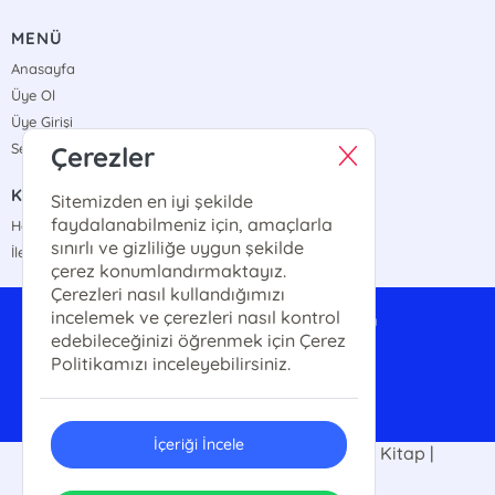
MENÜ
Anasayfa
Üye Ol
Üye Girişi
Sepetim
Çerezler
KURUMSAL
Sitemizden en iyi şekilde
faydalanabilmeniz için, amaçlarla
Hakkımızda
sınırlı ve gizliliğe uygun şekilde
İletişim
çerez konumlandırmaktayız.
Çerezleri nasıl kullandığımızı
incelemek ve çerezleri nasıl kontrol
anayurttoptan@gmail.com
edebileceğinizi öğrenmek için Çerez
0542 324 89 34
Politikamızı inceleyebilirsiniz.
İçeriği İncele
2025 Anayurt Kitap |Kitap Fuarı | Ucuz Kitap |
Kitap10tl. Her hakkı saklıdır.