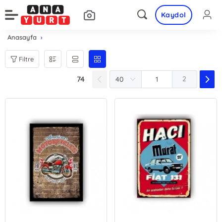
Kaydol
Anasayfa
Filtre
74
2