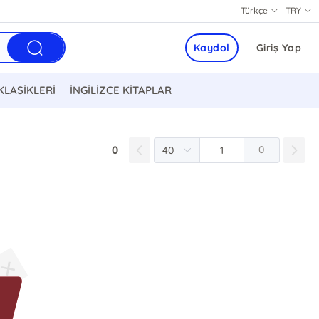
Türkçe
TRY
Kaydol
Giriş Yap
KLASİKLERİ
İNGİLİZCE KİTAPLAR
0
0