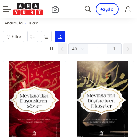
Kaydol
Anasayfa
İslam
Filtre
11
1