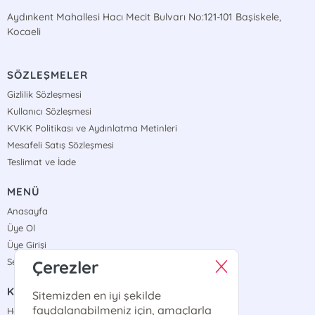
Aydınkent Mahallesi Hacı Mecit Bulvarı No:121-101 Başiskele,
Kocaeli
SÖZLEŞMELER
Gizlilik Sözleşmesi
Kullanıcı Sözleşmesi
KVKK Politikası ve Aydınlatma Metinleri
Mesafeli Satış Sözleşmesi
Teslimat ve İade
MENÜ
Anasayfa
Üye Ol
Üye Girişi
Sepetim
Çerezler
KURUMSAL
Sitemizden en iyi şekilde
faydalanabilmeniz için, amaçlarla
Hakkımızda