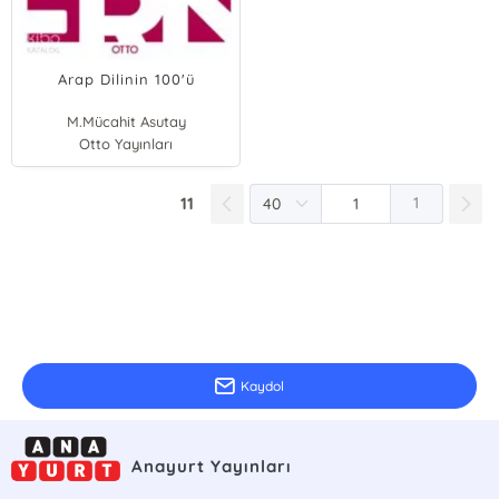
Arap Dilinin 100'ü
M.Mücahit Asutay
Otto Yayınları
11
1
E-Bülten Kayıt
Güncel bilgiler için kayıt olunuz
Kaydol
Anayurt Yayınları