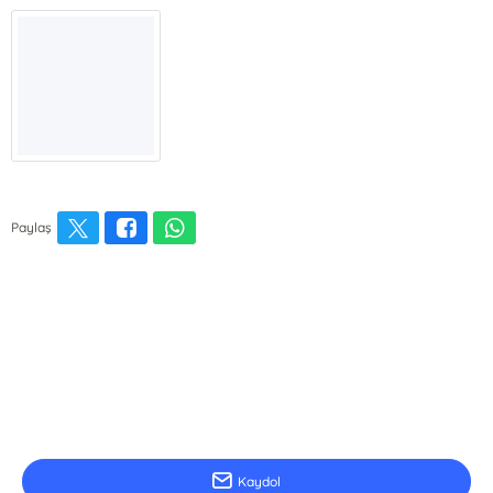
Paylaş
E-Bülten Kayıt
Güncel bilgiler için kayıt olunuz
Kaydol