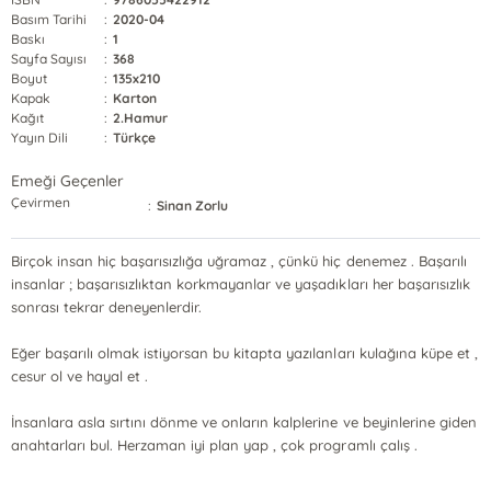
Basım Tarihi
:
2020-04
Baskı
:
1
Sayfa Sayısı
:
368
Boyut
:
135x210
Kapak
:
Karton
Kağıt
:
2.Hamur
Yayın Dili
:
Türkçe
Emeği Geçenler
Çevirmen
:
Sinan Zorlu
Birçok insan hiç başarısızlığa uğramaz , çünkü hiç denemez . Başarılı
insanlar ; başarısızlıktan korkmayanlar ve yaşadıkları her başarısızlık
sonrası tekrar deneyenlerdir.
Eğer başarılı olmak istiyorsan bu kitapta yazılanları kulağına küpe et ,
cesur ol ve hayal et .
İnsanlara asla sırtını dönme ve onların kalplerine ve beyinlerine giden
anahtarları bul. Herzaman iyi plan yap , çok programlı çalış .