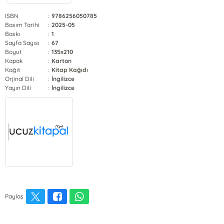
ISBN
:
9786256050785
Basım Tarihi
:
2025-05
Baskı
:
1
Sayfa Sayısı
:
67
Boyut
:
135x210
Kapak
:
Karton
Kağıt
:
Kitap Kağıdı
Orjinal Dili
:
İngilizce
Yayın Dili
:
İngilizce
Paylaş