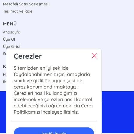
Mesafeli Satış Sözleşmesi
Teslimat ve İade
MENÜ
Anasayfa
Üye Ol
Üye Girişi
Sepetim
Çerezler
KURUMSAL
Sitemizden en iyi şekilde
faydalanabilmeniz için, amaçlarla
Hakkımızda
sınırlı ve gizliliğe uygun şekilde
İletişim
çerez konumlandırmaktayız.
Çerezleri nasıl kullandığımızı
incelemek ve çerezleri nasıl kontrol
anayurttoptan@gmail.com
edebileceğinizi öğrenmek için Çerez
0542 324 89 34
Politikamızı inceleyebilirsiniz.
İçeriği İncele