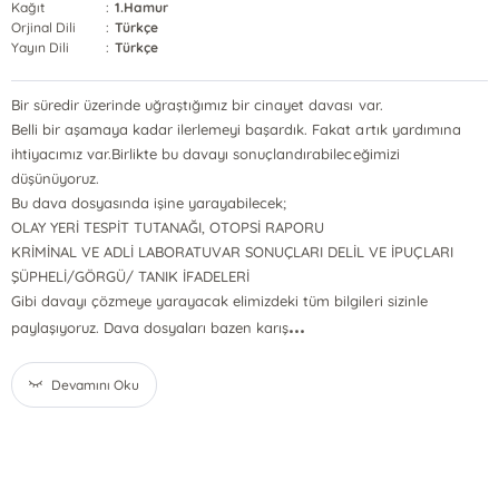
Kağıt
:
1.Hamur
Orjinal Dili
:
Türkçe
Yayın Dili
:
Türkçe
Bir süredir üzerinde uğraştığımız bir cinayet davası var.
Belli bir aşamaya kadar ilerlemeyi başardık. Fakat artık yardımına
ihtiyacımız var.Birlikte bu davayı sonuçlandırabileceğimizi
düşünüyoruz.
Bu dava dosyasında işine yarayabilecek;
OLAY YERİ TESPİT TUTANAĞI, OTOPSİ RAPORU
KRİMİNAL VE ADLİ LABORATUVAR SONUÇLARI DELİL VE İPUÇLARI
ŞÜPHELİ/GÖRGÜ/ TANIK İFADELERİ
Gibi davayı çözmeye yarayacak elimizdeki tüm bilgileri sizinle
...
paylaşıyoruz. Dava dosyaları bazen karış
Devamını Oku