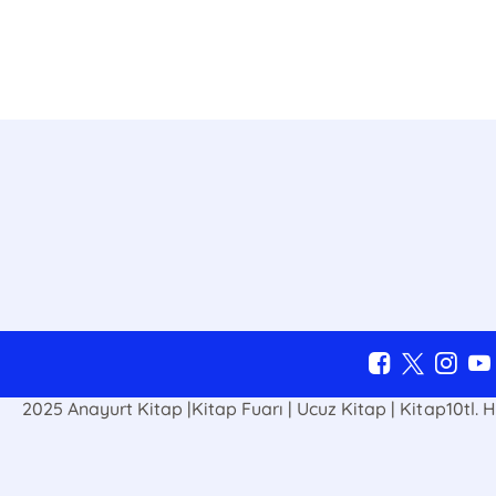
E-Bülten Kayıt
Güncel bilgiler için kayıt olunuz
2025 Anayurt Kitap |Kitap Fuarı | Ucuz Kitap | Kitap10tl. He