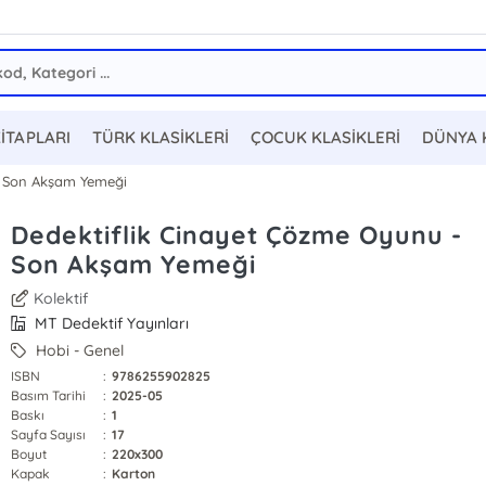
KİTAPLARI
TÜRK KLASİKLERİ
ÇOCUK KLASİKLERİ
DÜNYA 
- Son Akşam Yemeği
Dedektiflik Cinayet Çözme Oyunu -
Son Akşam Yemeği
Kolektif
MT Dedektif Yayınları
Hobi - Genel
ISBN
:
9786255902825
Basım Tarihi
:
2025-05
Baskı
:
1
Sayfa Sayısı
:
17
Boyut
:
220x300
Kapak
:
Karton