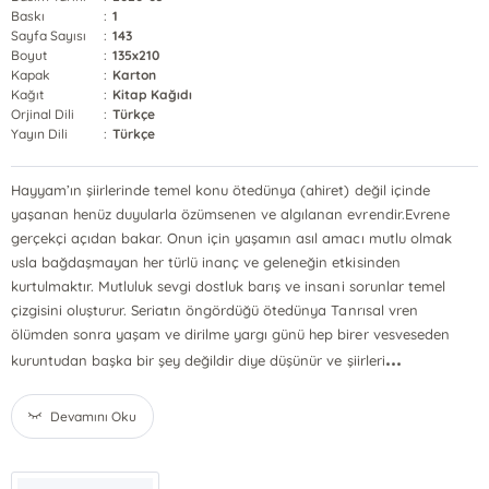
Baskı
:
1
Sayfa Sayısı
:
143
Boyut
:
135x210
Kapak
:
Karton
Kağıt
:
Kitap Kağıdı
Orjinal Dili
:
Türkçe
Yayın Dili
:
Türkçe
Hayyam’ın şiirlerinde temel konu ötedünya (ahiret) değil içinde
yaşanan henüz duyularla özümsenen ve algılanan evrendir.Evrene
gerçekçi açıdan bakar. Onun için yaşamın asıl amacı mutlu olmak
usla bağdaşmayan her türlü inanç ve geleneğin etkisinden
kurtulmaktır. Mutluluk sevgi dostluk barış ve insani sorunlar temel
çizgisini oluşturur. Seriatın öngördüğü ötedünya Tanrısal vren
ölümden sonra yaşam ve dirilme yargı günü hep birer vesveseden
...
kuruntudan başka bir şey değildir diye düşünür ve şiirleri
Devamını Oku