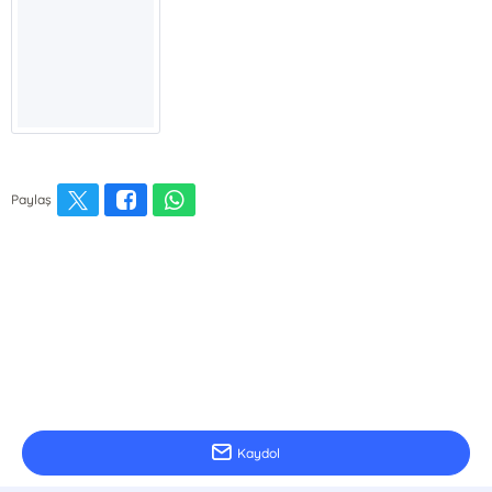
Paylaş
E-Bülten Kayıt
Güncel bilgiler için kayıt olunuz
Kaydol