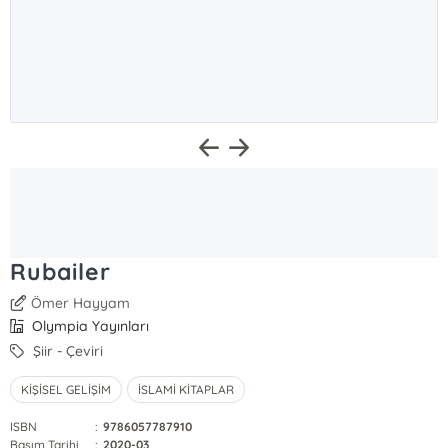
Rubailer
Ömer Hayyam
Olympia Yayınları
Şiir - Çeviri
KİŞİSEL GELİŞİM
İSLAMİ KİTAPLAR
ISBN
:
9786057787910
Basım Tarihi
:
2020-03