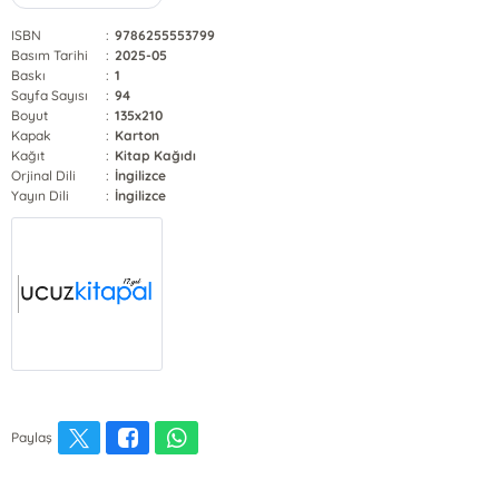
ISBN
:
9786255553799
Basım Tarihi
:
2025-05
Baskı
:
1
Sayfa Sayısı
:
94
Boyut
:
135x210
Kapak
:
Karton
Kağıt
:
Kitap Kağıdı
Orjinal Dili
:
İngilizce
Yayın Dili
:
İngilizce
Paylaş