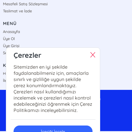
Mesafeli Satış Sözleşmesi
Teslimat ve İade
MENÜ
Anasayfa
Üye Ol
Üye Girişi
Sepetim
Çerezler
KURUMSAL
Sitemizden en iyi şekilde
faydalanabilmeniz için, amaçlarla
Hakkımızda
sınırlı ve gizliliğe uygun şekilde
İletişim
çerez konumlandırmaktayız.
Çerezleri nasıl kullandığımızı
incelemek ve çerezleri nasıl kontrol
anayurttoptan@gmail.com
edebileceğinizi öğrenmek için Çerez
0542 324 89 34
Politikamızı inceleyebilirsiniz.
İçeriği İncele