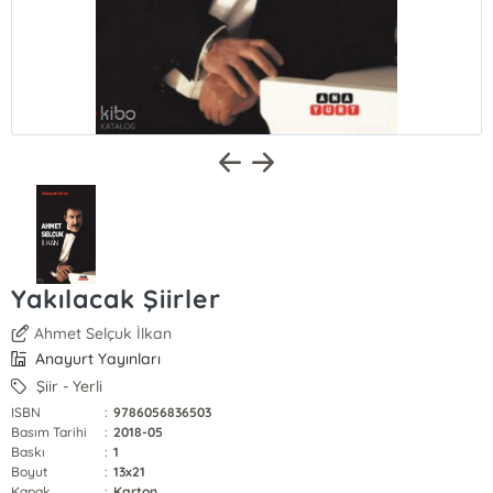
Yakılacak Şiirler
Ahmet Selçuk İlkan
Anayurt Yayınları
Şiir - Yerli
ISBN
:
9786056836503
Basım Tarihi
:
2018-05
Baskı
:
1
Boyut
:
13x21
Kapak
:
Karton