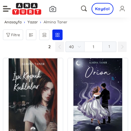
Kaydol
Anasayfa
Yazar
Almina Taner
Filtre
2
1