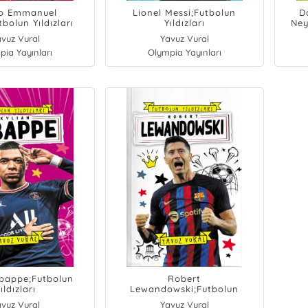
o Emmanuel
Lionel Messi;Futbolun
D
tbolun Yıldızları
Yıldızları
Ney
vuz Vural
Yavuz Vural
pia Yayınları
Olympia Yayınları
bappe;Futbolun
Robert
ıldızları
Lewandowski;Futbolun
Yıldızları
vuz Vural
Yavuz Vural