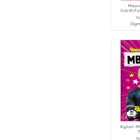
Maur
İcardi;Fu
Ya
Olym
Kylian M
Y
Ya