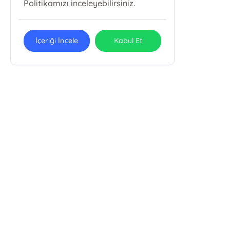
Politikamızı inceleyebilirsiniz.
İçeriği İncele
Kabul Et
E-Bülten Kayıt
Güncel bilgiler için kayıt olunuz
Anayurt Yayınları