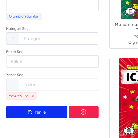
Olympia Yayınları
Mohammad 
Kategori Seç
Y
Ya
Olym
Etiket Seç
Yazar Seç
Yavuz Vural
Yenile