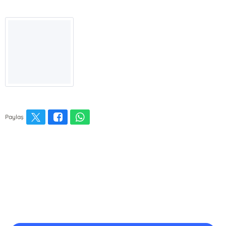
Paylaş
E-Bülten Kayıt
Güncel bilgiler için kayıt olunuz