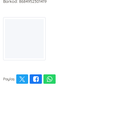
Barkod: 8684952301419
Paylaş
E-Bülten Kayıt
Güncel bilgiler için kayıt olunuz