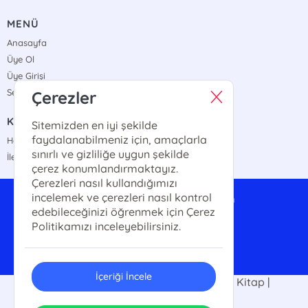
MENÜ
Anasayfa
Üye Ol
Üye Girişi
Sepetim
Çerezler
KURUMSAL
Sitemizden en iyi şekilde
faydalanabilmeniz için, amaçlarla
Hakkımızda
sınırlı ve gizliliğe uygun şekilde
İletişim
çerez konumlandırmaktayız.
Çerezleri nasıl kullandığımızı
incelemek ve çerezleri nasıl kontrol
anayurttoptan@gmail.com
edebileceğinizi öğrenmek için Çerez
0542 324 89 34
Politikamızı inceleyebilirsiniz.
İçeriği İncele
2025 Anayurt Kitap |Kitap Fuarı | Ucuz Kitap |
Kitap10tl. Her hakkı saklıdır.