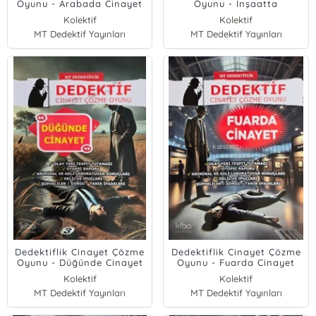
Oyunu - Arabada Cinayet
Oyunu - İnşaatta
Cinayet;Ankara'da Bir
Kolektif
Kolektif
İnşaatta Betona Gömülü
MT Dedektif Yayınları
MT Dedektif Yayınları
İnsan Bedeni Bulundu
Dedektiflik Cinayet Çözme
Dedektiflik Cinayet Çözme
Oyunu - Düğünde Cinayet
Oyunu - Fuarda Cinayet
Kolektif
Kolektif
MT Dedektif Yayınları
MT Dedektif Yayınları