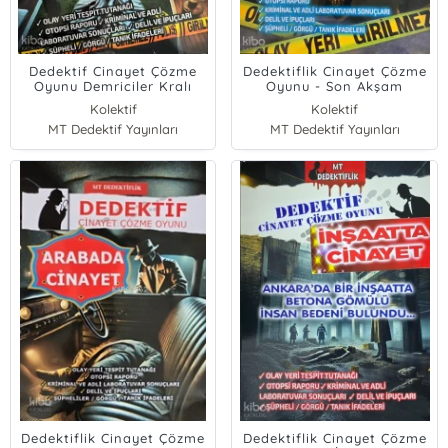
Dedektif Cinayet Çözme
Dedektiflik Cinayet Çözme
Oyunu Demriciler Kralı
Oyunu - Son Akşam
Topaloğlu'nun Asistanı
Yemeği
Kolektif
Kolektif
Öldürüldü;Rusya'nın
MT Dedektif Yayınları
MT Dedektif Yayınları
Elenası Ömer T.'nin Gözde
Asistanı Aleyna
Patronunun Yazlığında
Ölü Bulundu
Dedektiflik Cinayet Çözme
Dedektiflik Cinayet Çözme