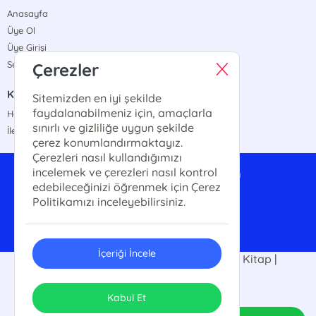
Anasayfa
Üye Ol
Üye Girişi
Sepetim
Çerezler
KURUMSAL
Sitemizden en iyi şekilde
faydalanabilmeniz için, amaçlarla
Hakkımızda
sınırlı ve gizliliğe uygun şekilde
İletişim
çerez konumlandırmaktayız.
Çerezleri nasıl kullandığımızı
incelemek ve çerezleri nasıl kontrol
anayurttoptan@gmail.com
edebileceğinizi öğrenmek için Çerez
0542 324 89 34
Politikamızı inceleyebilirsiniz.
İçeriği İncele
2025 Anayurt Kitap |Kitap Fuarı | Ucuz Kitap |
Kitap10tl. Her hakkı saklıdır.
ONSO
Tasarım & Uygulama
Kabul Et